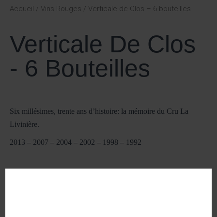
Accueil
/
Vins Rouges
/ Verticale de Clos – 6 bouteilles
Verticale De Clos
- 6 Bouteilles
Six millésimes, trente ans d’histoire: la mémoire du Cru La
Livinière.
2013 – 2007 – 2004 – 2002 – 1998 – 1992
500,00
€
AJOUTER AU PANIER