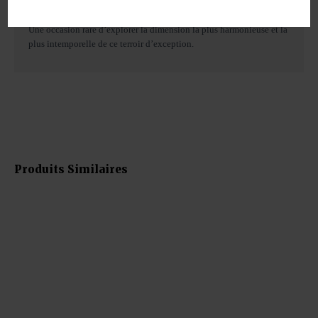
fraîcheur et la précision d’un grand vin du Sud, patiemment affiné
dans le temps.
Une occasion rare d’explorer la dimension la plus harmonieuse et la
plus intemporelle de ce terroir d’exception.
Produits Similaires