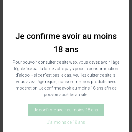
Verticale De Clos - 6 Bouteilles
Catégorie
Vins Rouges
Je confirme avoir au moins
18 ans
Pour pouvoir consulter ce site web. vous devez avoir l'âge
légale fixé par la loi de votre pays pour la consommation
Description
d'alcool - si ce n'est pas le cas, veuillez quitter ce site, si
vous avez l'âge requis, consommer nos produits avec
modération. Je confirme avoir au moins 18 ans afin de
Description
pouvoir accéder au site.
Le Clos Centeilles délivre ici son interprétation du Cru La
Je confirme avoir au moins 18 ans
Livinière, entre intensité et pureté d’expression.
2013 – 2007 – 2004 – 2002 – 1998 – 1992
J'ai moins de 18 ans
À travers six millésimes, cette verticale révèle la profondeur, la