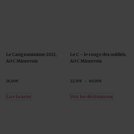
Le Carignanissime 2021,
Le C – le rouge des oubliés,
AOC Minervois
AOC Minervois
16,00
€
22,50
€
–
60,00
€
Lire la suite
Voir les déclinaisons