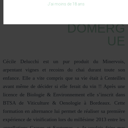
DELUCCH
J'ai moins de 18 ans
I
DOMERG
UE
Cécile Delucchi est un pur produit du Minervois,
arpentant vignes et recoins du chai durant toute son
enfance. Elle a vite compris que sa vie était à Centeilles
avant même de décider si elle ferait du vin !! Après une
licence de Biologie & Environnement elle s’inscrit dans
BTSA de Viticulture & Oenologie à Bordeaux. Cette
formation en alternance lui permet de réaliser sa première
expérience de vinification lors du millésime 2013 entre les
appellations Graves et Sauternes. «
Je voulais faire mes