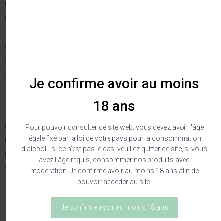
commune de Trausse puis à Centeilles. Il y accompagne
un temps Patricia tout en conservant son métier initial de
formateur en viticulture et en oenologie. Ensemble ils se
seront consacrés à partir de 1995 à la réimplantation sur
leur terroir d’origine d’anciens cépages oubliés tels que
l’Araignan blanc, le Picpoul Noir, l’Oeillade Noire ou le
Je confirme avoir au moins
Riveyrenc Blanc et Gris.
18 ans
À partir de 2006 Patricia Boyer Domergue préside seule
aux destinées du domaine viticole. En 2016 elle est
Pour pouvoir consulter ce site web. vous devez avoir l'âge
rejointe par sa fille Cécile. Dès lors, l’heure est à la
légale fixé par la loi de votre pays pour la consommation
d'alcool - si ce n'est pas le cas, veuillez quitter ce site, si vous
transmission de passion et de savoir de la première à la
avez l'âge requis, consommer nos produits avec
seconde génération.
modération. Je confirme avoir au moins 18 ans afin de
pouvoir accéder au site.
CÉCILE
Je confirme avoir au moins 18 ans