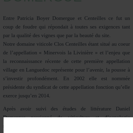
Entre Patricia Boyer Domergue et Centeilles ce fut un
coup de foudre qui répondait à toutes ses exigences tant
par la qualité des vignes que par la beauté du site.
Notre domaine viticole Clos Centeilles étant situé au coeur
de l’appellation « Minervois la Livinière » et l’enjeu que
la reconnaissance récente de cette première appellation
village en Languedoc représente pour l’avenir, la pousse à
s’investir profondément. En 2002 elle est nommée
présidente du syndicat de cette appellation fonction qu’elle
exerce jusqu’en 2014.
Après avoir suivi des études de littérature Daniel
Domergue passionné de viticulture et d’oenologie
s’installe dans le Minervois en 1975 d’abord sur la