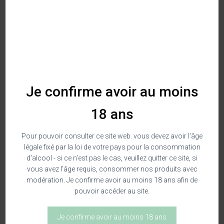
680,00
€
AJOUTER AU PANIER
Je confirme avoir au moins
Verticale De Campagne - 12 Bouteilles
Catégorie
Vins Rouges
18 ans
Pour pouvoir consulter ce site web. vous devez avoir l'âge
légale fixé par la loi de votre pays pour la consommation
d'alcool - si ce n'est pas le cas, veuillez quitter ce site, si
vous avez l'âge requis, consommer nos produits avec
Description
modération. Je confirme avoir au moins 18 ans afin de
pouvoir accéder au site.
Description
Je confirme avoir au moins 18 ans