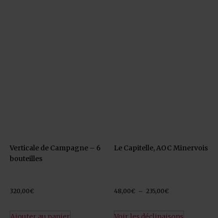
Verticale de Campagne – 6
Le Capitelle, AOC Minervois
bouteilles
320,00
€
48,00
€
–
235,00
€
Ajouter au panier
Voir les déclinaisons