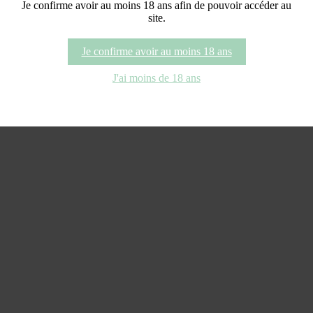
Je confirme avoir au moins 18 ans afin de pouvoir accéder au
site.
Verticale de Clos – 6 bouteilles
Je confirme avoir au moins 18 ans
J'ai moins de 18 ans
500,00
€
Ajouter au panier