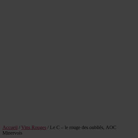
Accueil
/
Vins Rouges
/ Le C – le rouge des oubliés, AOC
Minervois