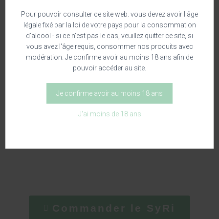
l’histoire de notre domaine viticole à tous est laissée au
Pour pouvoir consulter ce site web. vous devez avoir l'âge
fond d’un tiroir et pour certains même, les cépages du
légale fixé par la loi de votre pays pour la consommation
passé effraient. On se dit, “mais s’ils étaient si bons,
d'alcool - si ce n'est pas le cas, veuillez quitter ce site, si
vous avez l'âge requis, consommer nos produits avec
pourquoi diable les avons-nous oublié?”.
modération. Je confirme avoir au moins 18 ans afin de
A Centeilles, nous avons voulu faire la paix entre les
pouvoir accéder au site.
cépages internationaux et les cépages anciens, pour
montrer que le plus judicieux pour un vigneron n’est pas
Je confirme avoir au moins 18 ans
de travailler soit les uns soit les autres, mais bien de
J'ai moins de 18 ans
savoir marier les deux pour obtenir un vin que le grand
public pourra saisir avec ses repères et qui aura pourtant
une énergie unique et identitaire.
Commander le SyRi