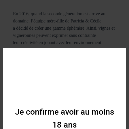
En 2016, quand la seconde génération est arrivé
au
domaine, l’équipe mère-fille de Patricia & Cécile
a
décidé de créer une gamme éphémère. Ainsi, vignes
et
vigneronnes peuvent exprimer sans contrainte
leur
créativité en jouant avec leur environnement
pour
mettre en lumière leur terroir à travers une
diversité
de vins. Les vinifications, sans artifice bien sûr,
ne
font que révéler leur personnalité, les laissant
ainsi
libre d’exprimer, de temps en temps, des
fantaisies
dans leur jus !
“Scintilha”, terme occitan
signifiant “brille”, est l’origine
du nom de Centeilles.
La personnalité de SyRi
Je confirme avoir au moins
Aujourd’hui dans le monde, 70% des vins sont produits
18 ans
avec seulement 30 cépages différents. Une part de