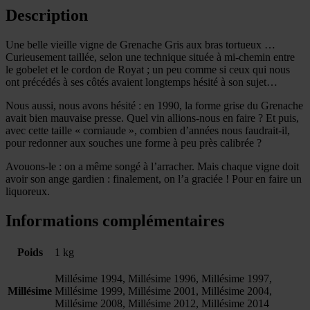
Description
Une belle vieille vigne de Grenache Gris aux bras tortueux …
Curieusement taillée, selon une technique située à mi-chemin entre
le gobelet et le cordon de Royat ; un peu comme si ceux qui nous
ont précédés à ses côtés avaient longtemps hésité à son sujet…
Nous aussi, nous avons hésité : en 1990, la forme grise du Grenache
avait bien mauvaise presse. Quel vin allions-nous en faire ? Et puis,
avec cette taille « corniaude », combien d’années nous faudrait-il,
pour redonner aux souches une forme à peu près calibrée ?
Avouons-le : on a même songé à l’arracher. Mais chaque vigne doit
avoir son ange gardien : finalement, on l’a graciée ! Pour en faire un
liquoreux.
Informations complémentaires
Poids
1 kg
Millésime 1994, Millésime 1996, Millésime 1997,
Millésime
Millésime 1999, Millésime 2001, Millésime 2004,
Millésime 2008, Millésime 2012, Millésime 2014