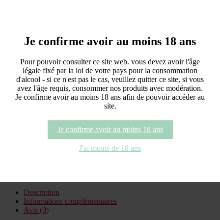
L'Erme de Centeilles
Une belle vieille vigne de Grenache Gris aux bras tortueux …
Curieusement taillée, selon une technique située à mi-chemin entre
Je confirme avoir au moins 18 ans
le gobelet et le cordon de Royat ; un peu comme si ceux qui nous
ont précédés à ses côtés avaient longtemps hésité à son sujet… Un
magnifique liquoreux qui ne manque pas de personnalité
Pour pouvoir consulter ce site web. vous devez avoir l'âge
légale fixé par la loi de votre pays pour la consommation
37,20
€
–
113,40
€
Plage de prix : 37,20€ à 113,40€
d'alcool - si ce n'est pas le cas, veuillez quitter ce site, si vous
avez l'âge requis, consommer nos produits avec modération.
Je confirme avoir au moins 18 ans afin de pouvoir accéder au
Millésime
Effacer
site.
quantité de L'Erme de Centeilles
Je confirme avoir au moins 18 ans
Ajouter au panier
J'ai moins de 18 ans
L'Erme de Centeilles
UGS
ERME
Catégorie
Vins Liquoreux
Description
Informations complémentaires
Avis (0)