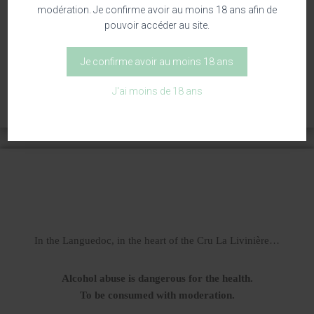
modération. Je confirme avoir au moins 18 ans afin de
UNCATEGORIZED
pouvoir accéder au site.
Gift card
Je confirme avoir au moins 18 ans
50,00
€
–
500,00
€
J'ai moins de 18 ans
In the Languedoc, in the heart of the Cru La Livinière…
Alcohol abuse is dangerous for the health.
To be consumed with moderation.