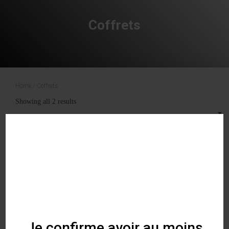
Coffrets
Home
/ Coffrets
Showing all 2 results
Je confirme avoir au moins